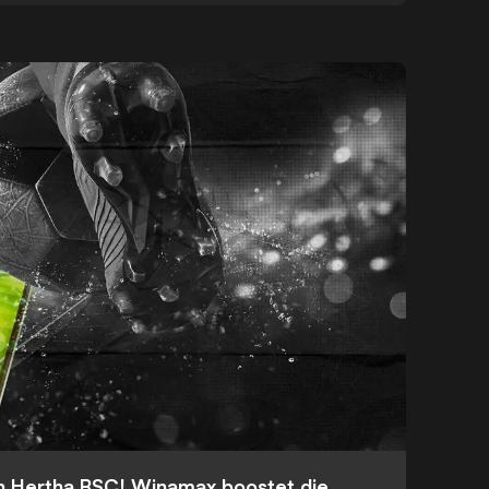
n Hertha BSC! Winamax boostet die