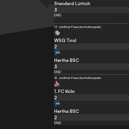
Standard Lüttich
3
END
17. Juli
Klub Freundschaftsspiele
WSG Tirol
2
Hertha BSC
3
END
31. Juli
Klub Freundschaftsspiele
1. FC Köln
2
Hertha BSC
2
END