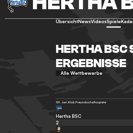
HERTHA 
Übersicht
News
Videos
Spiele
Kade
HERTHA BSC 
ERGEBNISSE
Alle Wettbewerbe
09. Jan.
Klub Freundschaftsspiele
Hertha BSC
2