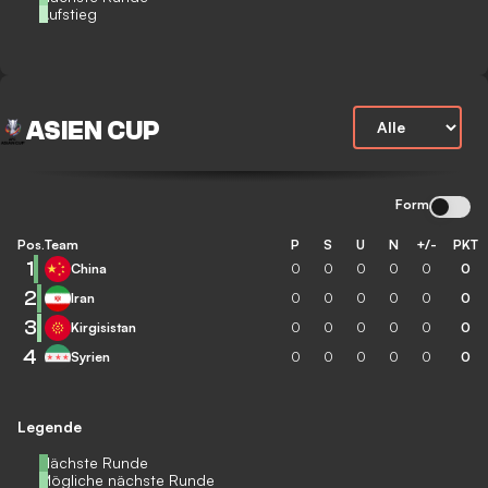
Aufstieg
ASIEN CUP
Form
Pos.
Team
P
S
U
N
+/-
PKT
1
China
0
0
0
0
0
0
2
Iran
0
0
0
0
0
0
3
Kirgisistan
0
0
0
0
0
0
4
Syrien
0
0
0
0
0
0
Legende
Nächste Runde
Mögliche nächste Runde