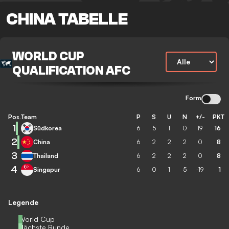
CHINA TABELLE
WORLD CUP
QUALIFICATION AFC
Form
Pos.
Team
P
S
U
N
+/-
PKT
1
Südkorea
6
5
1
0
19
16
2
China
6
2
2
2
0
8
3
Thailand
6
2
2
2
0
8
4
Singapur
6
0
1
5
-19
1
Legende
World Cup
Nächste Runde