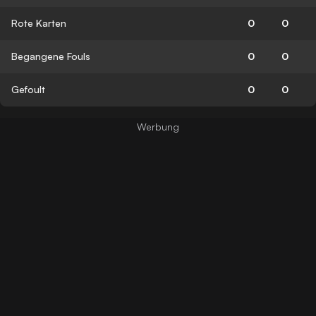
Rote Karten
0
0
Begangene Fouls
0
0
Gefoult
0
0