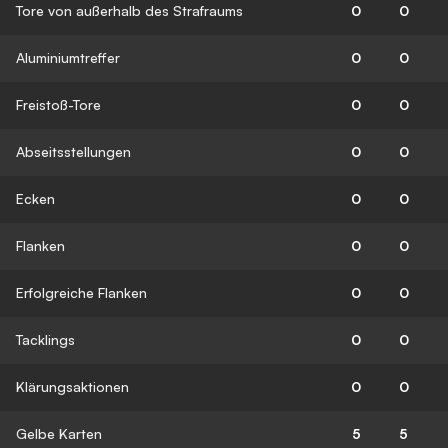
Tore von außerhalb des Strafraums
0
0
Aluminiumtreffer
0
0
Freistoß-Tore
0
0
Abseitsstellungen
0
0
Ecken
0
0
Flanken
0
0
Erfolgreiche Flanken
0
0
Tacklings
0
0
Klärungsaktionen
0
0
Gelbe Karten
5
5