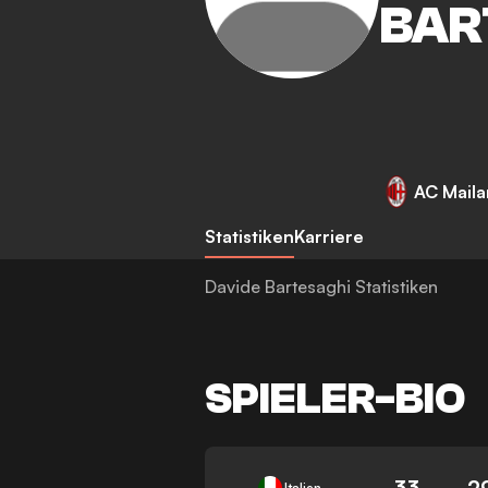
BAR
AC Mail
Statistiken
Karriere
Davide Bartesaghi Statistiken
SPIELER-BIO
33
2
Italien