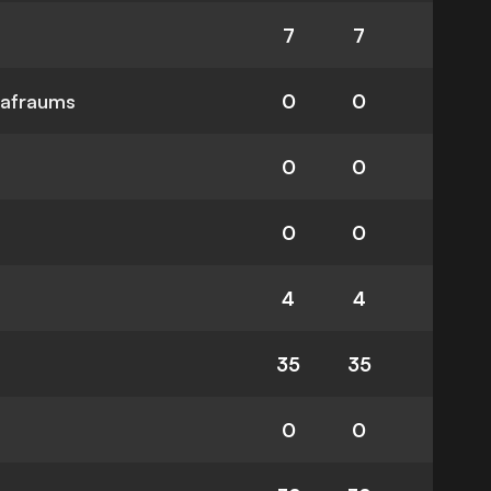
7
7
rafraums
0
0
0
0
0
0
4
4
35
35
0
0