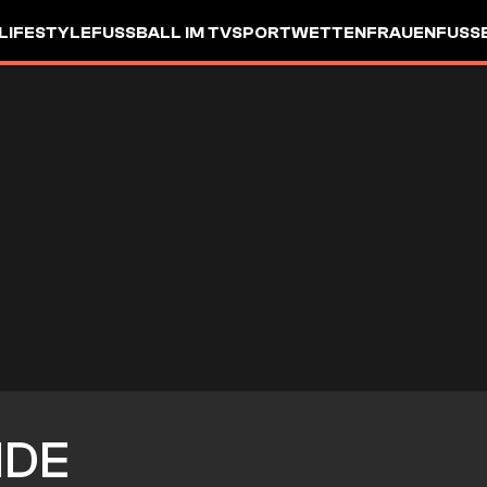
LIFESTYLE
FUSSBALL IM TV
SPORTWETTEN
FRAUENFUSSBA
IDE