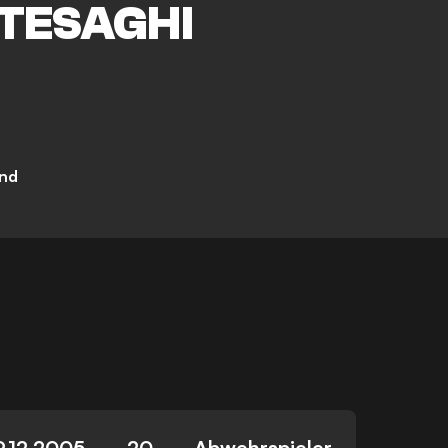
TESAGHI
and
9.12.2005
20
Abwehrspieler