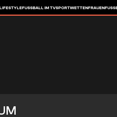
LIFESTYLE
FUSSBALL IM TV
SPORTWETTEN
FRAUENFUSSBA
UM