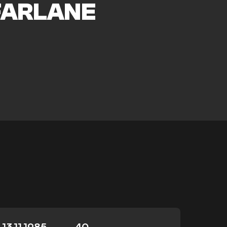
ARLANE
13.11.1985
40
-