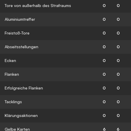
Tore von außerhalb des Strafraums
0
0
Aluminiumtreffer
0
0
Freistoß-Tore
0
0
Abseitsstellungen
0
0
Ecken
0
0
Flanken
0
0
Erfolgreiche Flanken
0
0
Tacklings
0
0
Klärungsaktionen
0
0
Gelbe Karten
6
6