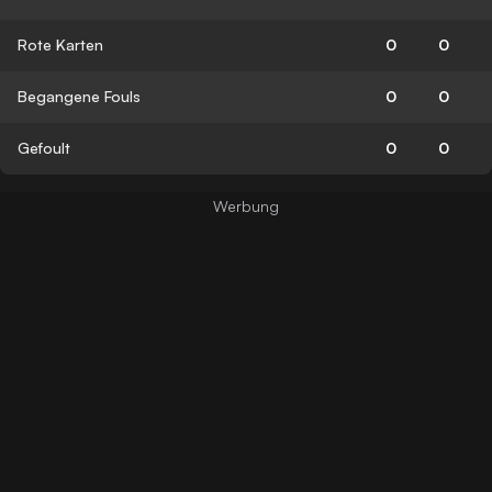
Rote Karten
0
0
Begangene Fouls
0
0
Gefoult
0
0