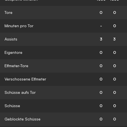
Tore
0
0
Minuten pro Tor
-
0
Assists
3
3
Eigentore
0
0
Elfmeter-Tore
0
0
Verschossene Elfmeter
0
0
Schüsse aufs Tor
0
0
Schüsse
0
0
Geblockte Schüsse
0
0