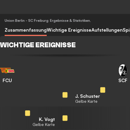
Union Berlin - SC Freiburg
Ergebnisse & Statistiken
,
Zusammenfassung
Wichtige Ereignisse
Aufstellungen
Spi
WICHTIGE EREIGNISSE
FCU
SCF
J. Schuster
Gelbe Karte
K. Vogt
Gelbe Karte