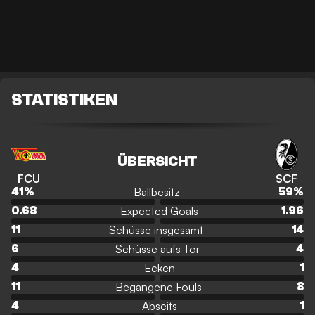
STATISTIKEN
ÜBERSICHT
FCU
SCF
Ballbesitz
41
%
59
%
Expected Goals
0.68
1.96
Schüsse insgesamt
11
14
Schüsse aufs Tor
6
4
Ecken
4
1
Begangene Fouls
11
8
Abseits
4
1