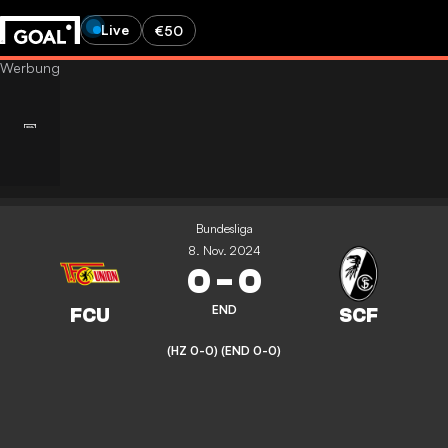
Live
€50
Bundesliga
8. Nov. 2024
0
-
0
END
(HZ 0-0)
(END 0-0)