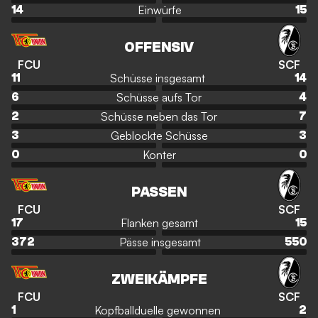
Einwürfe
14
15
OFFENSIV
FCU
SCF
Schüsse insgesamt
11
14
Schüsse aufs Tor
6
4
Schüsse neben das Tor
2
7
Geblockte Schüsse
3
3
Konter
0
0
PASSEN
FCU
SCF
Flanken gesamt
17
15
Pässe insgesamt
372
550
ZWEIKÄMPFE
FCU
SCF
Kopfballduelle gewonnen
1
2