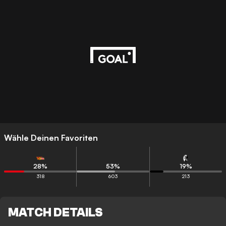
Wähle Deinen Favoriten
28
%
53
%
19
%
318
603
213
MATCH DETAILS