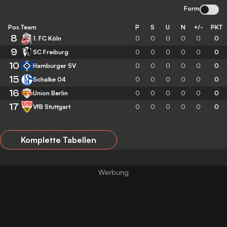
Form
Pos.
Team
P
S
U
N
+/-
PKT
8
1. FC Köln
0
0
0
0
0
0
9
SC Freiburg
0
0
0
0
0
0
10
Hamburger SV
0
0
0
0
0
0
15
Schalke 04
0
0
0
0
0
0
16
Union Berlin
0
0
0
0
0
0
17
VfB Stuttgart
0
0
0
0
0
0
Komplette Tabellen