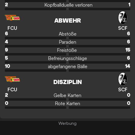
Kopfballduelle verloren
2
1
ABWEHR
FCU
SCF
Abstöße
6
6
Paraden
4
6
Freistöße
9
15
Befreiungsschläge
5
6
abgefangene Bälle
10
14
DISZIPLIN
FCU
SCF
Gelbe Karten
2
0
Rote Karten
0
0
Werbung