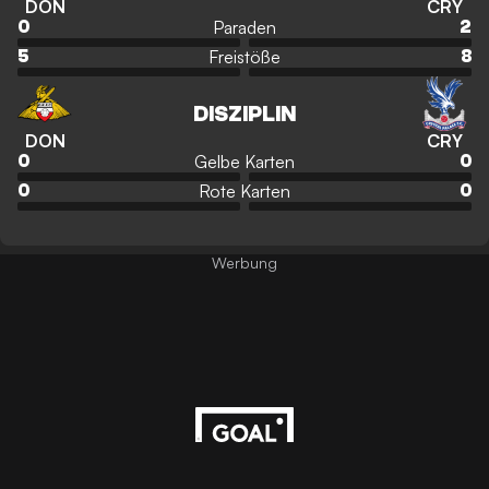
DON
CRY
Paraden
0
2
Freistöße
5
8
DISZIPLIN
DON
CRY
Gelbe Karten
0
0
Rote Karten
0
0
Werbung