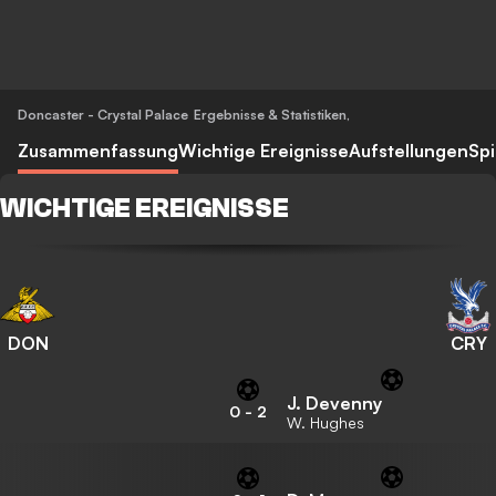
Doncaster - Crystal Palace
Ergebnisse & Statistiken
,
Zusammenfassung
Wichtige Ereignisse
Aufstellungen
Spi
WICHTIGE EREIGNISSE
DON
CRY
J. Devenny
0
-
2
W. Hughes