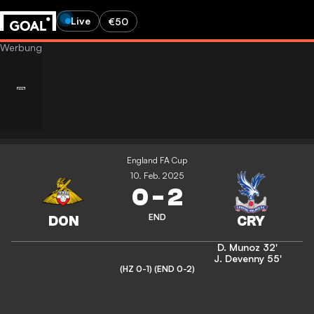
Live
€50
England FA Cup
10. Feb. 2025
0
-
2
END
D. Munoz
32'
J. Devenny
55'
(HZ 0-1)
(END 0-2)