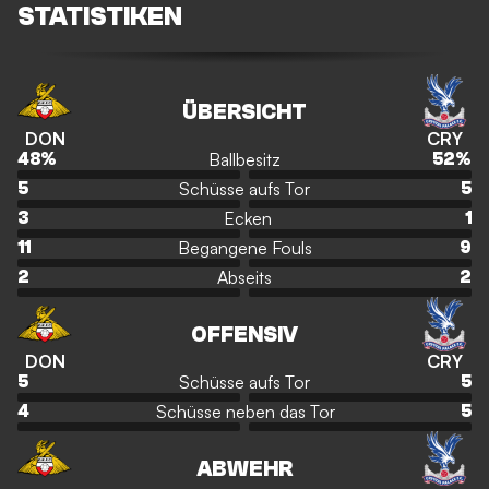
STATISTIKEN
ÜBERSICHT
DON
CRY
Ballbesitz
48
%
52
%
Schüsse aufs Tor
5
5
Ecken
3
1
Begangene Fouls
11
9
Abseits
2
2
OFFENSIV
DON
CRY
Schüsse aufs Tor
5
5
Schüsse neben das Tor
4
5
ABWEHR