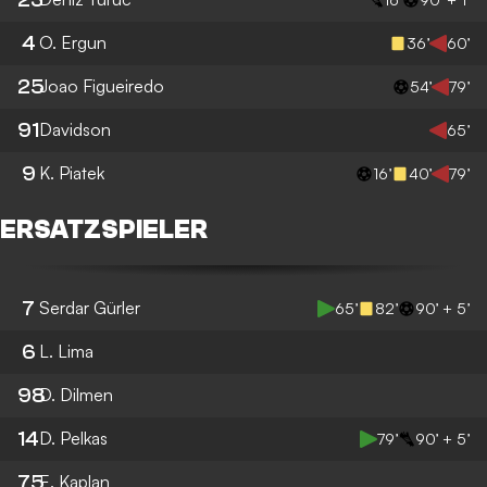
4
O. Ergun
36’
60’
25
Joao Figueiredo
54’
79’
91
Davidson
65’
9
K. Piatek
16’
40’
79’
ERSATZSPIELER
7
Serdar Gürler
65’
82’
90’ + 5’
6
L. Lima
98
D. Dilmen
14
D. Pelkas
79’
90’ + 5’
75
E. Kaplan