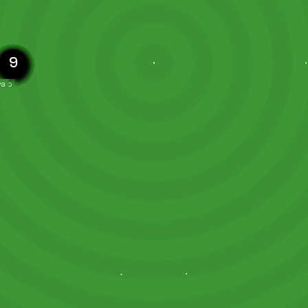
88
94
42
27
23
25
29
27
25
10
16
91
17
4
5
3
9
5
3
7
9
1
redo
emir
onaj
usto
can
rüc
zer
ec
an
va
te
er
a
n
u
n
k
d
a
Ömer Ali Sahiner