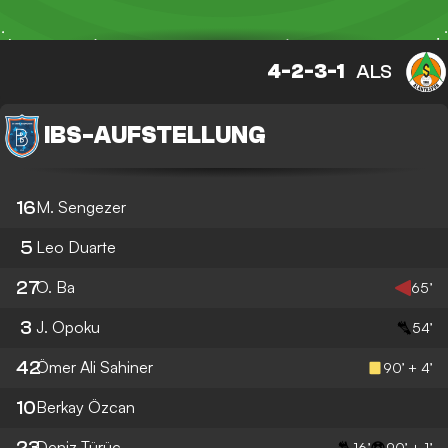
4-2-3-1
ALS
IBS
-
AUFSTELLUNG
16
M. Sengezer
5
Leo Duarte
27
O. Ba
65’
3
J. Opoku
54’
42
Ömer Ali Sahiner
90’ + 4’
10
Berkay Özcan
23
Deniz Türüc
16’
90’ + 1’