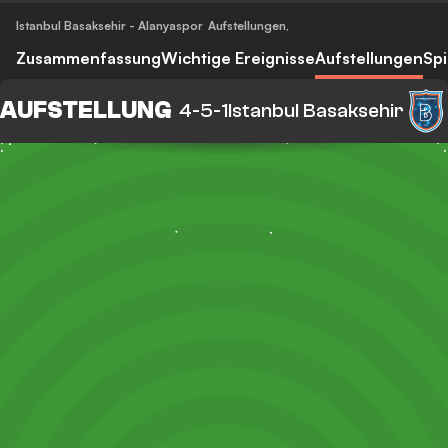
Istanbul Basaksehir - Alanyaspor
Aufstellungen
,
Zusammenfassung
Wichtige Ereignisse
Aufstellungen
Spi
AUFSTELLUNG
4-5-1
Istanbul Basaksehir