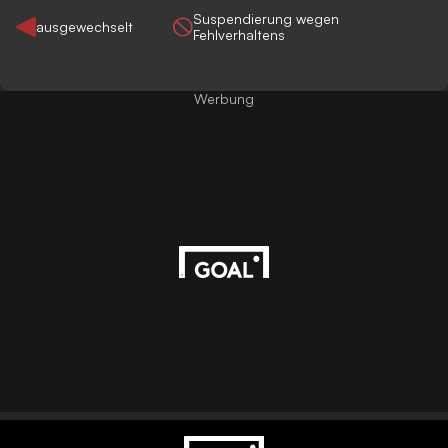
Suspendierung wegen
ausgewechselt
Fehlverhaltens
Werbung