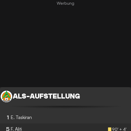
ALS
-
AUFSTELLUNG
1
E. Taskiran
5
F. Aliti
90’ + 4’