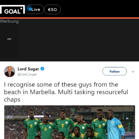
Live
€50