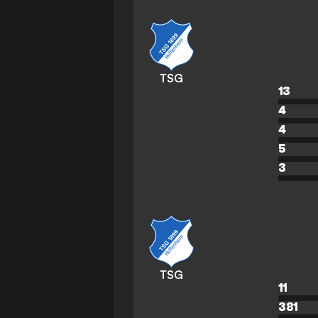
TSG
13
4
4
5
3
TSG
11
381