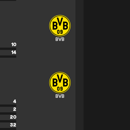
BVB
10
14
BVB
4
2
20
32