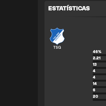
ESTATÍSTICAS
TSG
46
%
2.21
13
4
4
14
6
20