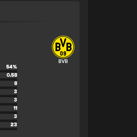
BVB
54
%
0.58
8
3
3
11
3
23