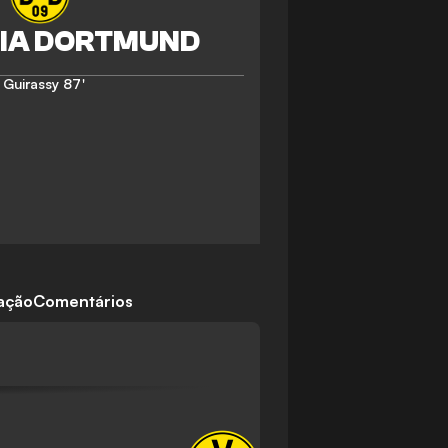
 Guirassy
87'
cação
Comentários