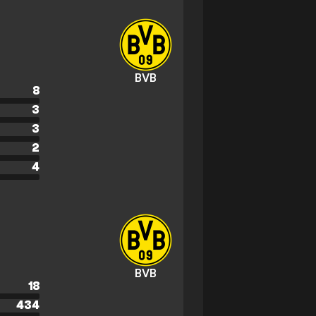
BVB
8
3
3
2
4
BVB
18
434