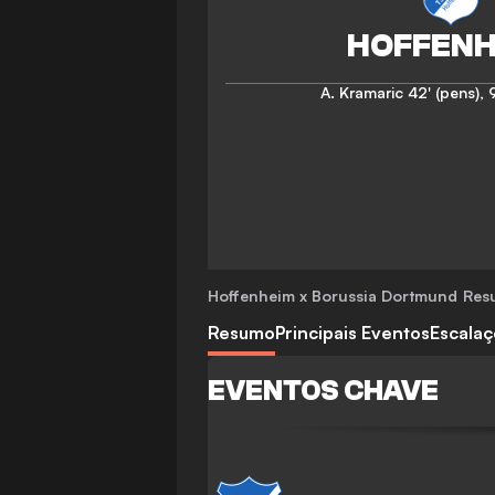
A. Kramaric
42' (pens)
,
9
Hoffenheim x Borussia Dortmund
Resu
Resumo
Principais Eventos
Escala
EVENTOS CHAVE