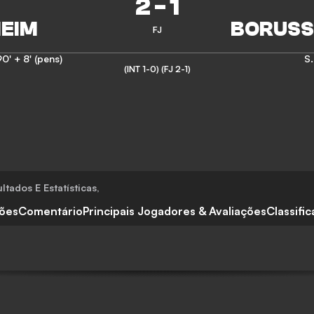
2
-
1
FJ
0' + 8' (pens)
S.
(INT 1-0)
(FJ 2-1)
ltados E Estatísticas
,
ções
Comentário
Principais Jogadores & Avaliações
Classifi