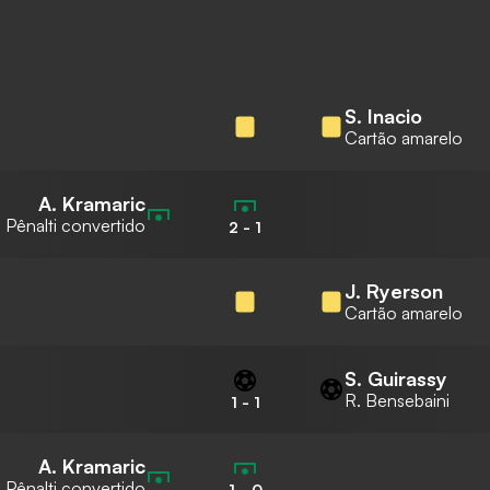
S. Inacio
Cartão amarelo
A. Kramaric
Pênalti convertido
2
-
1
J. Ryerson
Cartão amarelo
S. Guirassy
R. Bensebaini
1
-
1
A. Kramaric
Pênalti convertido
1
-
0