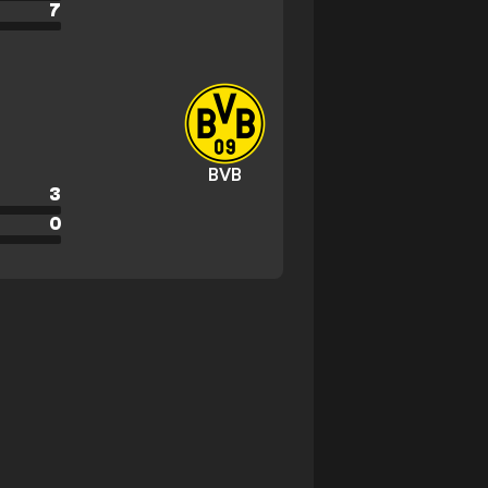
7
BVB
3
0