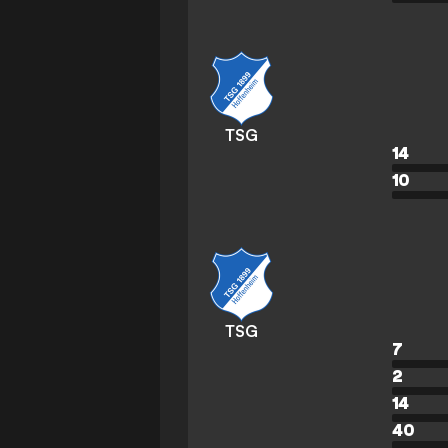
TSG
14
10
TSG
7
2
14
40