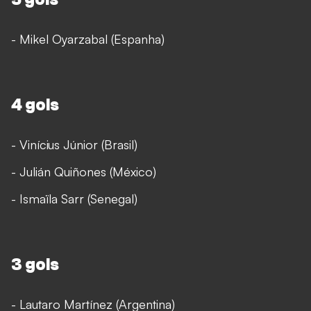
- Mikel Oyarzabal (Espanha)
4 gols
- Vinícius Júnior (Brasil)
- Julián Quiñones (México)
- Ismaïla Sarr (Senegal)
3 gols
- Lautaro Martínez (Argentina)