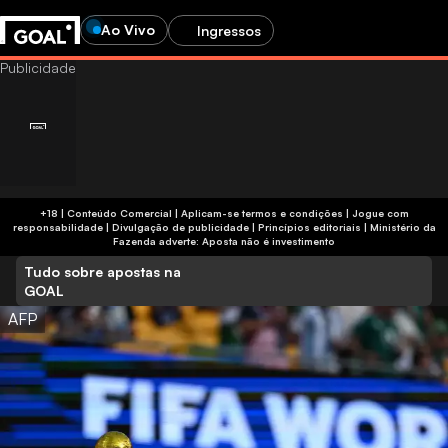
Ao Vivo
Ingressos
+18 | Conteúdo Comercial | Aplicam-se termos e condições | Jogue com
responsabilidade
|
Divulgação de publicidade
|
Princípios editoriais
|
Ministério da
Fazenda adverte: Aposta não é investimento
Tudo sobre apostas na
GOAL
AFP