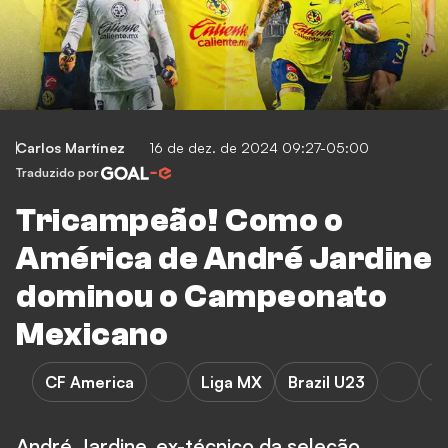
Carlos Martínez
16 de dez. de 2024 09:27-05:00
Traduzido por
Tricampeão! Como o
América de André Jardine
dominou o Campeonato
Mexicano
CF America
Liga MX
Brazil U23
S
André Jardine, ex-técnico da seleção