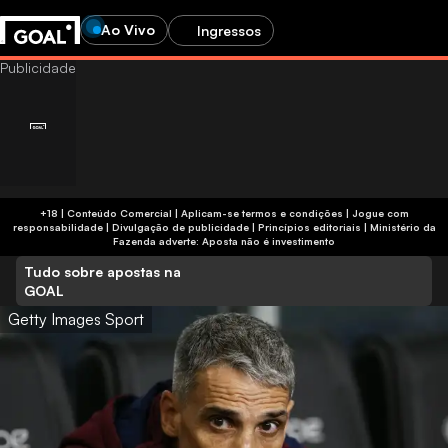
Ao Vivo
Ingressos
+18 | Conteúdo Comercial | Aplicam-se termos e condições | Jogue com
responsabilidade
|
Divulgação de publicidade
|
Princípios editoriais
|
Ministério da
Fazenda adverte: Aposta não é investimento
Tudo sobre apostas na
GOAL
Getty Images Sport