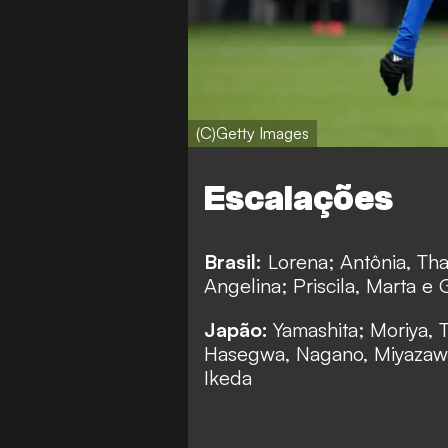
(C)Getty Images
Escalações
Brasil:
Lorena; Antônia, Thai
Angelina; Priscila, Marta e
Japão:
Yamashita; Moriya, 
Hasegwa, Nagano, Miyazaw
Ikeda