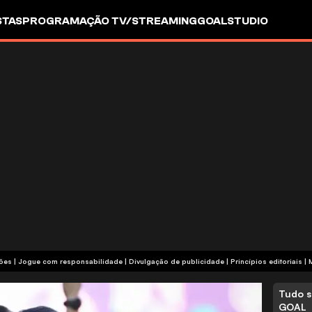
STAS
PROGRAMAÇÃO TV/STREAMING
GOALSTUDIO
termos e condições | Jogue com responsabilidade
|
Divulgação de publicidade
|
Princípios editoriais
|
Tudo s
GOAL