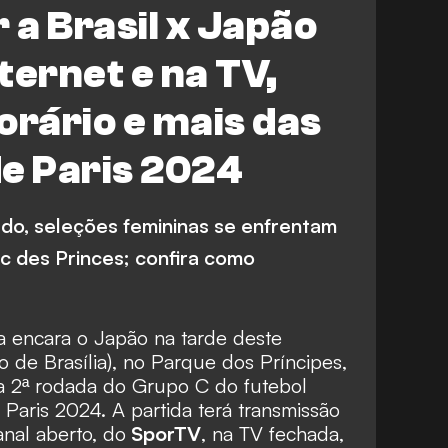
 a Brasil x Japão
nternet e na TV,
orário e mais das
e Paris 2024
do, seleções femininas se enfrentam
c des Princes; confira como
na encara o Japão na tarde deste
o de Brasília), no Parque dos Príncipes,
a 2ª rodada do Grupo C do futebol
Paris 2024. A partida terá transmissão
anal aberto, do
SporTV
, na TV fechada,