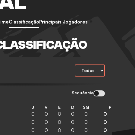
EAL
Time
Classificação
Principais Jogadores
CLASSIFICAÇÃO
Sequência
J
V
E
D
SG
P
0
0
0
0
0
0
0
0
0
0
0
0
0
0
0
0
0
0