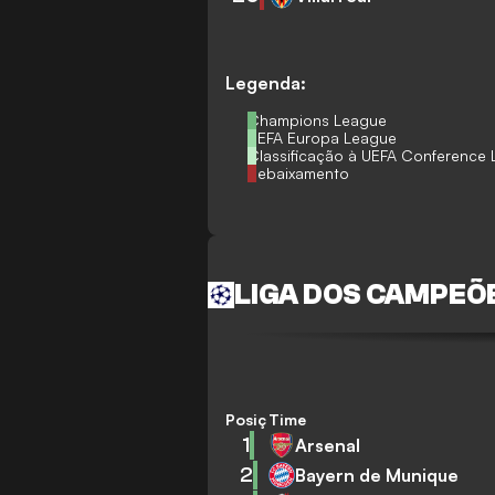
Legenda:
Champions League
UEFA Europa League
Classificação à UEFA Conference
Rebaixamento
LIGA DOS CAMPEÕ
Posição
Time
1
Arsenal
2
Bayern de Munique