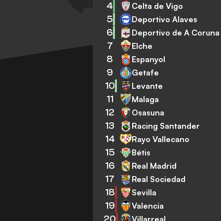
4
Celta de Vigo
5
Deportivo Alaves
6
Deportivo de A Coruna
7
Elche
8
Espanyol
9
Getafe
10
Levante
11
Malaga
12
Osasuna
13
Racing Santander
14
Rayo Vallecano
15
Bétis
16
Real Madrid
17
Real Sociedad
18
Sevilla
19
Valencia
20
Villarreal