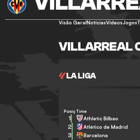
VILLARR
Visão Geral
Notícias
Vídeos
Jogos
VILLARREAL 
LA LIGA
Posição
Time
1
Athletic Bilbao
2
Atlético de Madrid
3
Barcelona