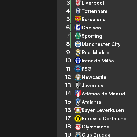
3
Liverpool
4
Tottenham
5
Barcelona
6
Chelsea
7
Sporting
8
Manchester City
9
Real Madrid
10
Inter de Milão
11
PSG
12
Newcastle
13
Juventus
14
Atlético de Madrid
15
Atalanta
16
Bayer Leverkusen
17
Borussia Dortmund
18
Olympiacos
19
Club Brugge