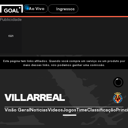
Ao Vivo
Ingressos
Esta página tem links afiliados. Quando você compra um serviço ou um produto por
meio desses links, nós podemos ganhar uma comissão.
VILLARREAL
Visão Geral
Notícias
Vídeos
Jogos
Time
Classificação
Princ