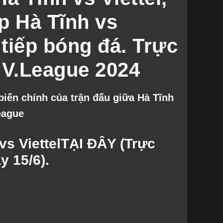
p Hà Tĩnh vs
c tiếp bóng đá. Trực
 V.League 2024
iến chính của trận đấu giữa Hà Tĩnh
League
vs Viettel
TẠI ĐÂY
(Trực
y 15/6).