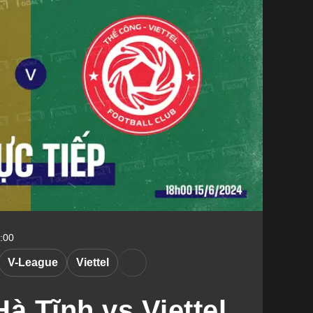
4:00
V-League
Viettel
 Tĩnh vs Viettel,