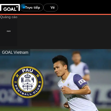
Trực tiếp
Vé
GOAL Vietnam