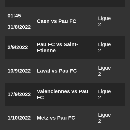
01:45
Ligue
Caen vs Pau FC
2
31/8/2022
Pau FC vs Saint-
Ligue
2/9/2022
Etienne
2
Ligue
10/9/2022
Laval vs Pau FC
2
Valenciennes vs Pau
Ligue
17/9/2022
FC
2
Ligue
1/10/2022
Metz vs Pau FC
2