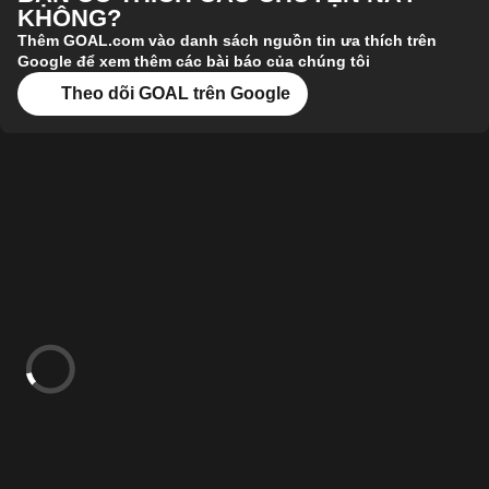
KHÔNG?
Thêm GOAL.com vào danh sách nguồn tin ưa thích trên
Google để xem thêm các bài báo của chúng tôi
Theo dõi GOAL trên Google