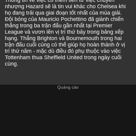
nhượng Hazard sẽ là tin vui khác cho Chelsea khi
họ đang trải qua giai đoạn tốt nhất của mùa giải.
Đội bóng của Mauricio Pochettino đã giành chiến
thắng trong ba trận đấu gần nhất tại Premier
League và vươn lên vị trí thứ bảy trong bảng xếp
hạng. Thắng Brighton và Bournemouth trong hai
trận đấu cuối cùng có thể giúp họ hoàn thành ở vị
trí thứ năm - mặc dù điều đó phụ thuộc vào việc
Tottenham thua Sheffield United trong ngày cuối
cùng.