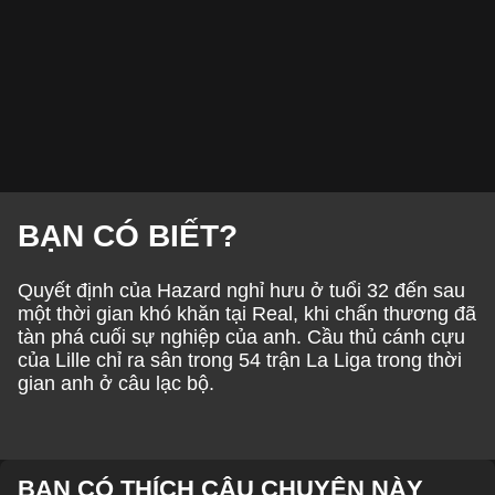
BẠN CÓ BIẾT?
Quyết định của Hazard nghỉ hưu ở tuổi 32 đến sau
một thời gian khó khăn tại Real, khi chấn thương đã
tàn phá cuối sự nghiệp của anh. Cầu thủ cánh cựu
của Lille chỉ ra sân trong 54 trận La Liga trong thời
gian anh ở câu lạc bộ.
BẠN CÓ THÍCH CÂU CHUYỆN NÀY