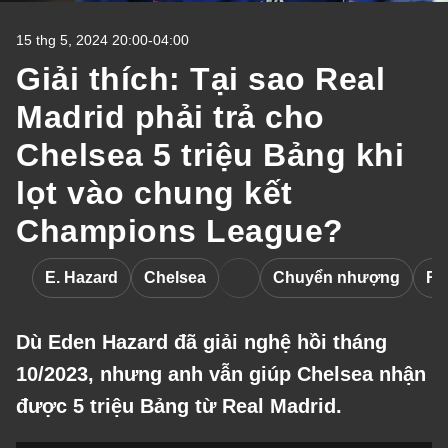
15 thg 5, 2024 20:00-04:00
Giải thích: Tại sao Real
Madrid phải trả cho
Chelsea 5 triệu Bảng khi
lọt vào chung kết
Champions League?
E. Hazard
Chelsea
Chuyển nhượng
Re
Dù Eden Hazard đã giải nghệ hồi tháng
10/2023, nhưng anh vẫn giúp Chelsea nhận
được 5 triệu Bảng từ Real Madrid.