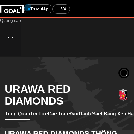
Trực tiếp
Vé
URAWA RED
DIAMONDS
Tổng Quan
Tin Tức
Các Trận Đấu
Danh Sách
Bảng Xếp H
URAWA RED DIAMONDS THÔNG