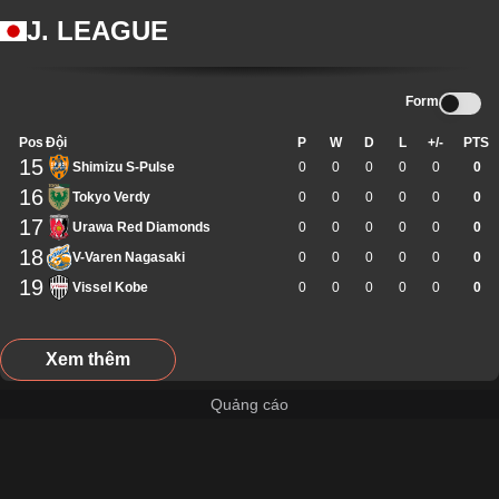
J. LEAGUE
Form
Pos
Đội
P
W
D
L
+/-
PTS
15
Shimizu S-Pulse
0
0
0
0
0
0
16
Tokyo Verdy
0
0
0
0
0
0
17
Urawa Red Diamonds
0
0
0
0
0
0
18
V-Varen Nagasaki
0
0
0
0
0
0
19
Vissel Kobe
0
0
0
0
0
0
Xem thêm