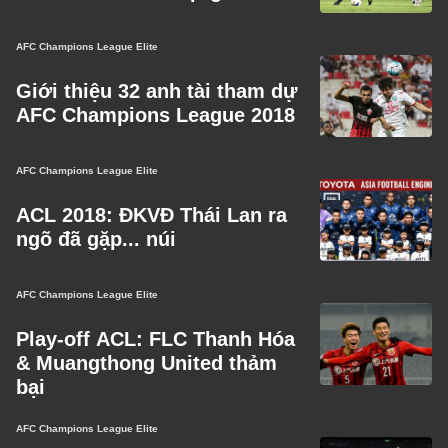
AFC Champions League Elite
Giới thiệu 32 anh tài tham dự
AFC Champions League 2018
AFC Champions League Elite
ACL 2018: ĐKVĐ Thái Lan ra
ngõ đã gặp... núi
AFC Champions League Elite
Play-off ACL: FLC Thanh Hóa
& Muangthong United thảm
bại
AFC Champions League Elite