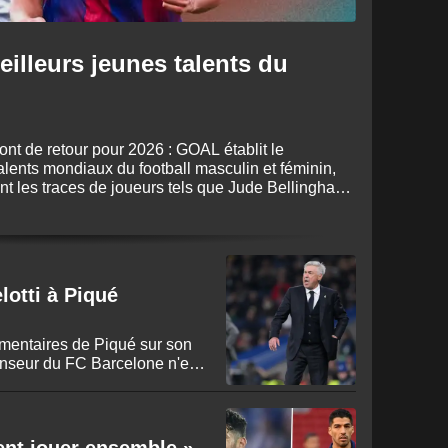
illeurs jeunes talents du
t de retour pour 2026 : GOAL établit le
lents mondiaux du football masculin et féminin,
nt les traces de joueurs tels que Jude Bellingham,
inda Caicedo, reconnus comme les meilleurs
lotti à Piqué
mmentaires de Piqué sur son
fenseur du FC Barcelone n'est