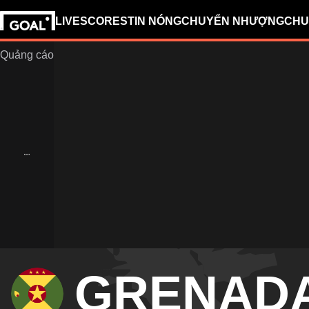
LIVESCORES
TIN NÓNG
CHUYỂN NHƯỢNG
CHU
GRENAD