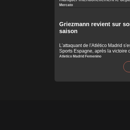
États-Unis dimanche.
Mercato
Griezmann revient sur so
saison
L'attaquant de l'Atlético Madrid s'
Sports Espagne, après la victoire 
Palmas (3-0) dimanche.
Atletico Madrid Femenino