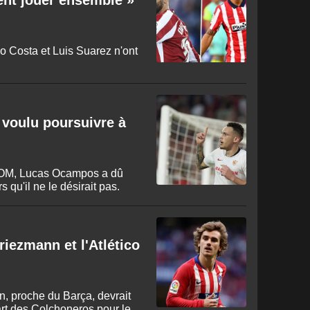
ent jouer ensemble »
o Costa et Luis Suarez n'ont
voulu poursuivre à
l’OM, Lucas Ocampos a dû
s qu'il ne le désirait pas.
iezmann et l'Atlético
, proche du Barça, devrait
rt des Colchoneros pour les