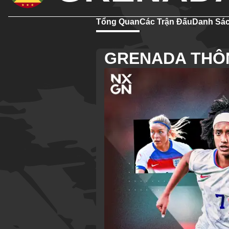
Tổng Quan
Các Trận Đấu
Danh Sá
GRENADA THÔ