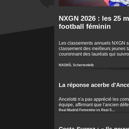
NXGN 2026 : les 25 me
football féminin
Les classements annuels NXGN son
classement des meilleurs jeunes ta
couronnant des lauréats qui suivro
Lamine Yamal, Lena Oberdorf et L
jeunes footballeurs de la planète.
NXGN
S. Schertenleib
La réponse acerbe d'Ance
Ancelotti n'a pas apprécié les co
équipe, affirmant que l'ancien dé
pas connecté à la réalité.
Real Madrid Femenino vs Real Sociedad