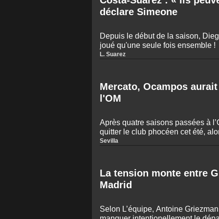
Costa-Suarez : « Ils peuv
déclare Simeone
Depuis le début de la saison, Dieg
joué qu'une seule fois ensemble !
L. Suarez
Mercato, Ocampos aurait 
l'OM
Après quatre saisons passées à 
quitter le club phocéen cet été, alor
Sevilla
La tension monte entre Gr
Madrid
Selon L’équipe, Antoine Griezmann
manquer intentionellement le dépa