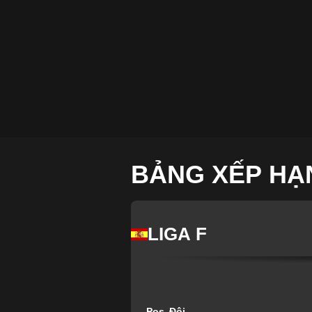
BẢNG XẾP HẠ
LIGA F
Pos
Đội