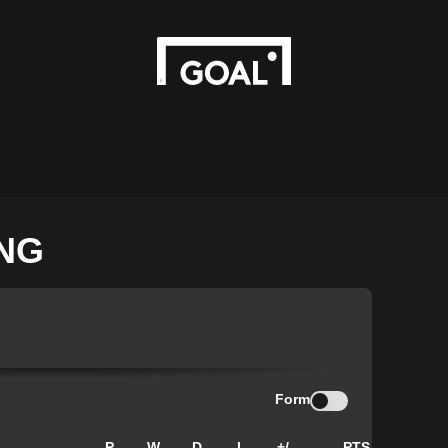
NG
Form
P
W
D
L
+/-
PTS