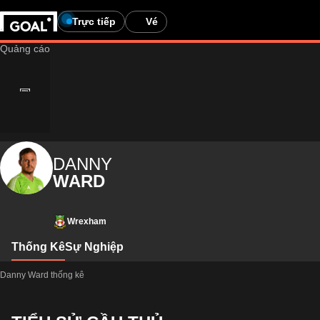
Trực tiếp
Vé
DANNY
WARD
Wrexham
Thống Kê
Sự Nghiệp
Danny Ward thống kê