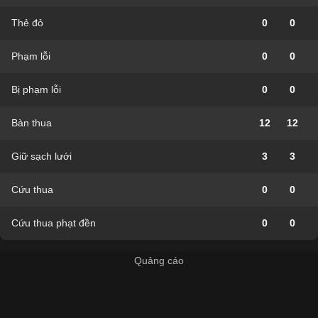
Thẻ đỏ
0
0
Phạm lỗi
0
0
Bị phạm lỗi
0
0
Bàn thua
12
12
Giữ sạch lưới
3
3
Cứu thua
0
0
Cứu thua phạt đền
0
0