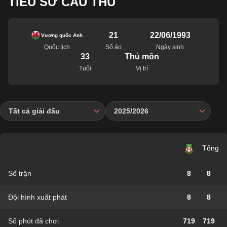
TIỂU SỬ CẦU THỦ
21
22/06/1993
Vương quốc Anh
Quốc tịch
Số áo
Ngày sinh
33
Thủ môn
Tuổi
Vị trí
Tất cả giải đấu
2025/2026
Tổng
Số trận
8
8
Đội hình xuất phát
8
8
Số phút đã chơi
719
719