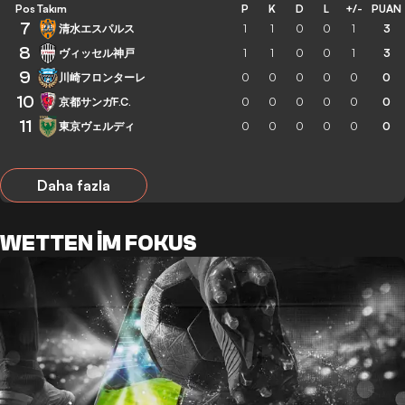
Pos
Takım
P
K
D
L
+/-
PUAN
7
清水エスパルス
1
1
0
0
1
3
8
ヴィッセル神戸
1
1
0
0
1
3
9
川崎フロンターレ
0
0
0
0
0
0
10
京都サンガF.C.
0
0
0
0
0
0
11
東京ヴェルディ
0
0
0
0
0
0
Daha fazla
WETTEN IM FOKUS