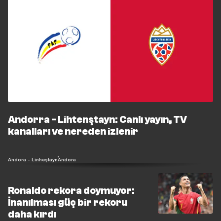
Andorra - Lihtenştayn: Canlı yayın, TV
kanalları ve nereden izlenir
Andora - Linheştayn
Andora
Ronaldo rekora doymuyor:
İnanılması güç bir rekoru
daha kırdı