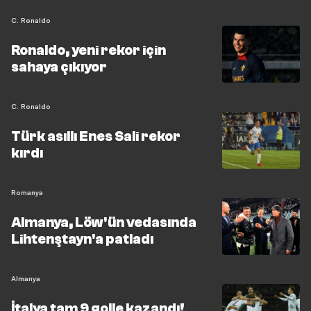
C. Ronaldo
Ronaldo, yeni rekor için
sahaya çıkıyor
C. Ronaldo
Türk asıllı Enes Sali rekor
kırdı
Romanya
Almanya, Löw'ün vedasında
Lihtenştayn'a patladı
Almanya
İtalya tam 9 golle kazandı!