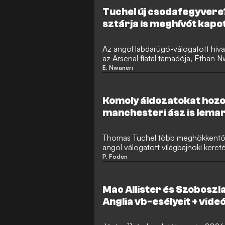
Tuchel új csodafegyvere?
sztárja is meghívót kapot
válogatotthoz
Az angol labdarúgó-válogatott hiva
az Arsenal fiatal támadója, Ethan 
Tuchel világbajnoki felkészülési táb
E. Nwaneri
ben kölcsönben szereplő játékos tö
kapott lehetőséget az edzőtáborb
Komoly áldozatokat hozot
manchesteri ász is lemar
Thomas Tuchel több meghökkentő 
angol válogatott világbajnoki keret
Phil Foden és Harry Maguire is, mik
P. Foden
lehetőséget a tornára utazó keretb
Foden mellőzése sokkolta, Maguire 
csalódottságáról.
Mac Allister és Szoboszla
Anglia vb-esélyeit + vide