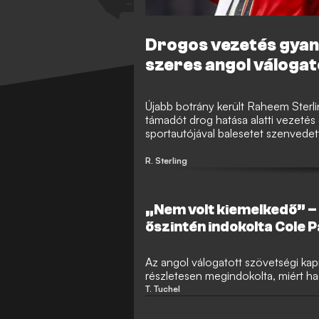
Drogos vezetés gyanú
szeres angol váloga
Újabb botrány került Raheem Sterli
támadót drog hatása alatti vezetés 
sportautójával balesetet szenvede
történt, a rendőrség több gyanú miat
klub nélküli jövője is egyre bizonyta
R. Sterling
„Nem volt kiemelkedő” – 
őszintén indokolta Cole 
való kihagyását
Az angol válogatott szövetségi ka
részletesen megindokolta, miért hag
Cole Palmert a 26 fős világbajnoki
T. Tuchel
ragaszkodott a válogatási elveihez,
nyújtott elit szintű teljesítményt a