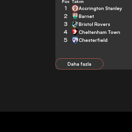
Pos
Takım
1
Accrington Stanley
2
Barnet
3
Bristol Rovers
4
Cheltenham Town
5
Chesterfield
Daha fazla