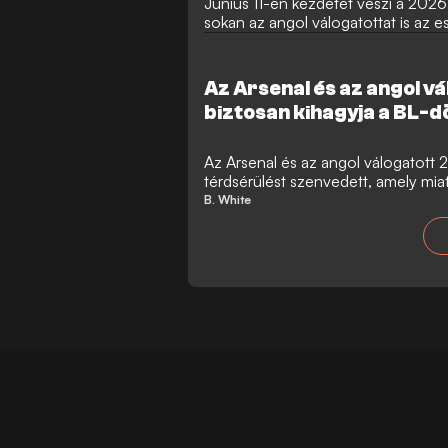
Június 11-én kezdetét veszi a 2026
sokan az angol válogatottat is az e
erőssége és az elmúlt évek tornáin 
Alexis Mac Allister azonban egyált
hogy Gareth Southgate csapata vég
Az Arsenal és az angol v
biztosan kihagyja a BL-dö
világbajnokságot is
Az Arsenal és az angol válogatott
térdsérülést szenvedett, amely mia
hátralévő mérkőzésein, és kérdésess
B. White
szereplése is.