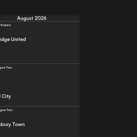
August 2026
 Kupası
dge United
gue Two
 City
ague Two
sbury Town