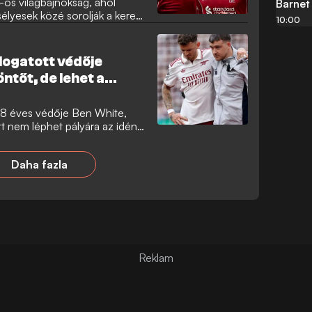
-os világbajnokság, ahol
Barnet
sélyesek közé sorolják a keret
10:00
mutatott teljesítmény miatt,
alán nincs meggyőződve arról,
ül megnyeri a tornát.
álogatott védője
ntőt, de lehet a
 28 éves védője Ben White,
tt nem léphet pályára az idény
é vált a világbajnoki
Daha fazla