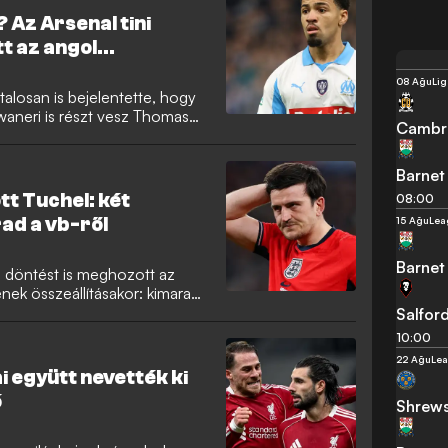
 Az Arsenal tini
t az angol
08 Ağu
Lig
talosan is bejelentette, hogy
Nwaneri is részt vesz Thomas
Cambri
orában. A jelenleg Marseille-
bb fiatal tehetséggel együtt
an.
Barnet
t Tuchel: két
08:00
ad a vb-ről
15 Ağu
Lea
Barnet
döntést is meghozott az
ének összeállításakor: kimaradt
özben fiatal játékosok kaptak
Salford
en. Az angol sajtót különösen
10:00
pedig nyíltan beszélt
22 Ağu
Le
i együtt nevették ki
ó
Shrew