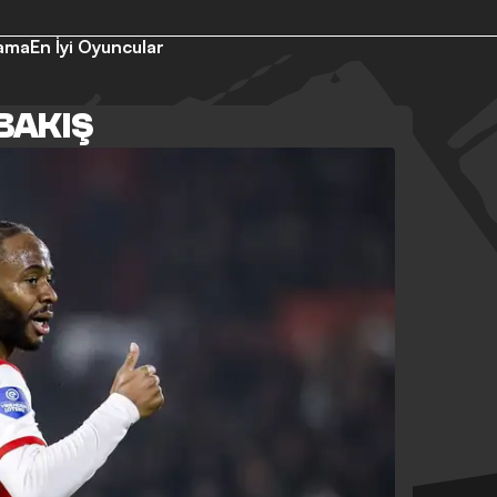
lama
En İyi Oyuncular
BAKIŞ