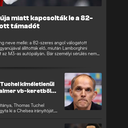
ja miatt kapcsolták le a 82-
tott támadót
ng neve mellé: a 82-szeres angol válogatott
gyanújával állították elő, miután Lamborghini
tt az M3-as autópályán. Bár személyi sérülés nem
t is eljárást indított, miközben a 31 éves futballista
lanabbá válik.
Tuchel kíméletlenül
Palmer vb-keretből
pitánya, Thomas Tuchel
yta ki a Chelsea irányítóját,
 keretből. A német szakember
 és kijelentette: a támadó nem
 nemzeti csapatban.