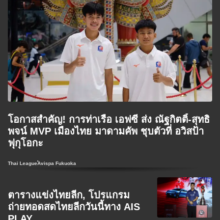
โอกาสสำคัญ! การท่าเรือ เอฟซี ส่ง ณัฐกิตติ์-สุทธิ
พจน์ MVP เมืองไทย มาดามคัพ ชุบตัวที่ อวิสป้า
ฟุกุโอกะ
Thai League
Avispa Fukuoka
ตารางแข่งไทยลีก, โปรแกรม
ถ่ายทอดสดไทยลีกวันนี้ทาง AIS
PLAY