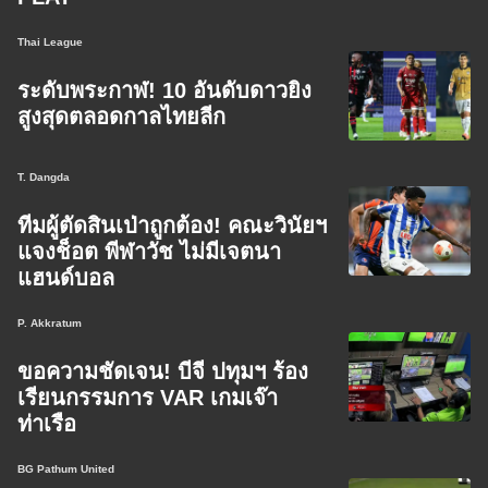
Thai League
ระดับพระกาฬ! 10 อันดับดาวยิง
สูงสุดตลอดกาลไทยลีก
T. Dangda
ทีมผู้ตัดสินเป่าถูกต้อง! คณะวินัยฯ
แจงช็อต พีฬาวัช ไม่มีเจตนา
แฮนด์บอล
P. Akkratum
ขอความชัดเจน! บีจี ปทุมฯ ร้อง
เรียนกรรมการ VAR เกมเจ๊า
ท่าเรือ
BG Pathum United