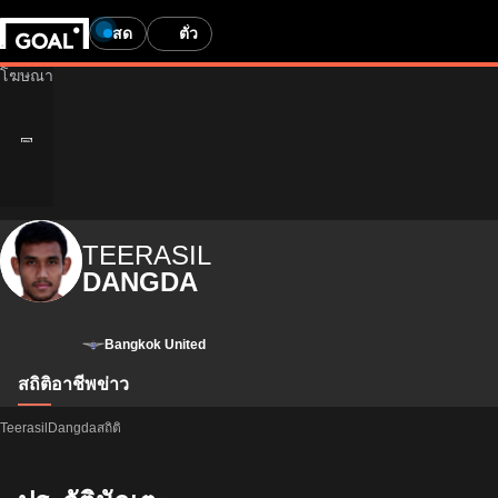
สด
ตั๋ว
TEERASIL
DANGDA
Bangkok United
สถิติ
อาชีพ
ข่าว
TeerasilDangdaสถิติ