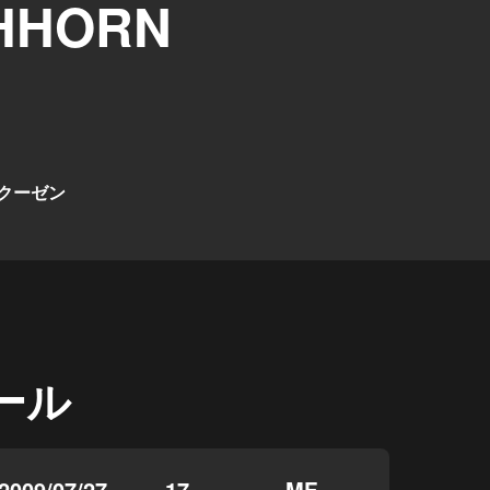
HHORN
クーゼン
ール
2009/07/27
17
MF