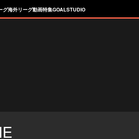
ーグ
海外リーグ
動画
特集
GOALSTUDIO
IE