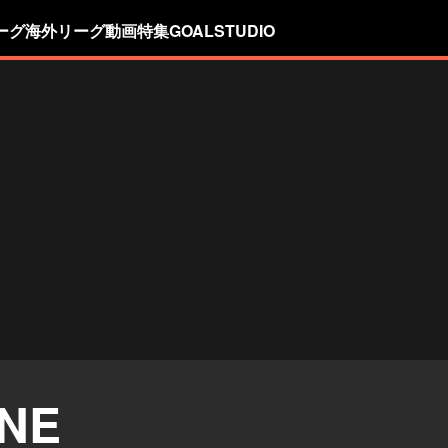
ーグ
海外リーグ
動画
特集
GOALSTUDIO
NE