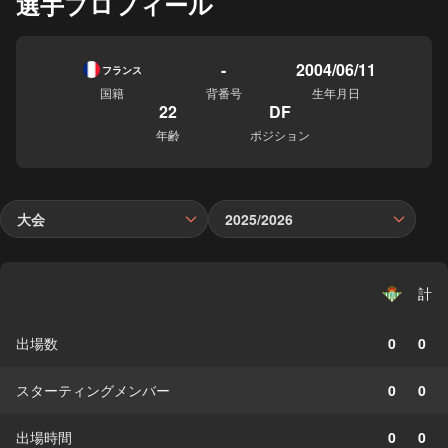
選手プロフィール
-
2004/06/11
フランス
国籍
背番号
生年月日
22
DF
年齢
ポジション
大会
2025/2026
計
出場数
0
0
スターティングメンバー
0
0
出場時間
0
0