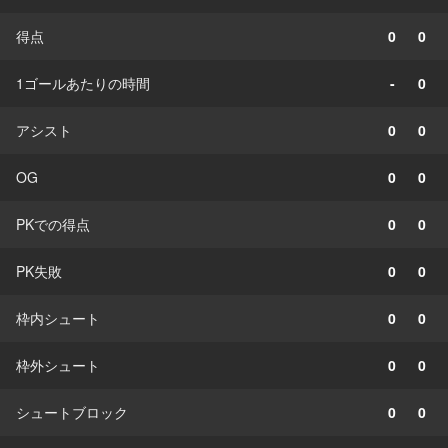
得点
0
0
1ゴールあたりの時間
-
0
アシスト
0
0
OG
0
0
PKでの得点
0
0
PK失敗
0
0
枠内シュート
0
0
枠外シュート
0
0
シュートブロック
0
0