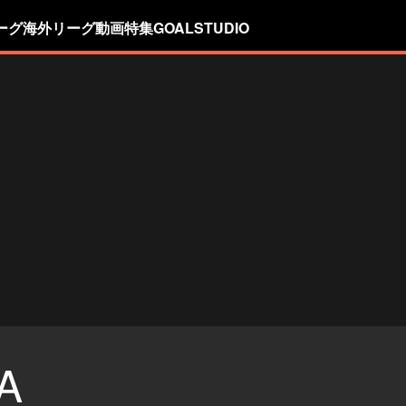
ーグ
海外リーグ
動画
特集
GOALSTUDIO
A