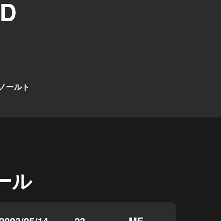
ND
ノールト
ール
2003/05/14
23
MF