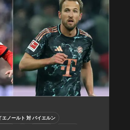
イエノールト 対 バイエルン
エルン
上田綺世
伊藤洋輝