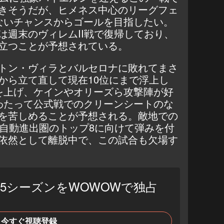
きそうだが、ヒメネス中心のリーグフェ
ないチャンスからゴールを目指したい。
は週末のヴィレムII戦で復帰しており、
立つことが予想されている。
トン・ヴィラとバルセロナに敗れてまさ
から立て直して現在10位にまで浮上し
を上げ、ケインやオリーズら攻撃陣が好
わたって公式戦でのクリーンシートのな
を苦しめることが予想される。敵地での
6自動進出圏のトップ8に向けて弾みを付
依然として離脱中で、この試合も欠場す
4-25シーズンをWOWOWで独占
今すぐ視聴登録