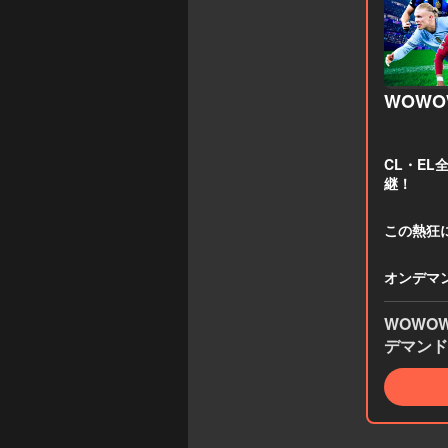
WOW
CL・EL
継！
この熱狂
オンデマ
WOWO
デマンド