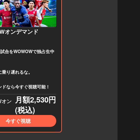
OWオンデマンド
全試合をWOWOWで独占生中
に乗り遅れるな。
ンドなら今すぐ視聴可能！
月額2,530円
Wオン
(税込)
今すぐ視聴