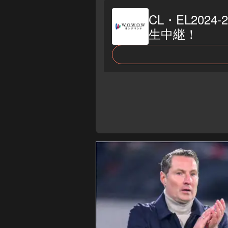
CL・EL202
生中継！