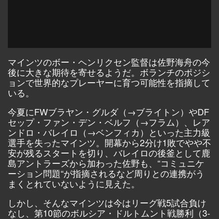
マインツのボー・ヘンリクセン監督は佐野海舟の今
後に大きな期待を寄せるようだ。ボランチのポジシ
ョンで世界的なプレーヤーに育つ可能性を指摘して
いる。
今夏にFWブラヤン・グルダ（→ブライトン）やDF
セップ・ファン・デン・ベルフ（→フラム）、レア
ンドロ・バレイロ（→ベンフィカ）といった主力級
選手を失ったマインツ。開幕から2分け1敗でやや不
安が残るスタートを切り、バレイロの後釜として鹿
島アントラーズから加わった佐野も、“コミュニケ
ーション問題“が指摘されるなど周りとの連携がう
まくとれていないように見えた。
しかし、そんなマインツは今はリーグ戦5試合負け
なし、第10節のボルシア・ドルトムント戦勝利（3-