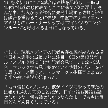
1）を皮切りにここ3試合は連勝を記録し、一時は
15位に低迷の順位表でもここに来て7位に浮上。そ
んな中、加入から全試合に先発出場する佐野も評価
は試合を重ねるごとに伸び、中盤でのナディエム・
アミリとのパートナーシップは“マインツのエンジ
ンルーム”と呼ばれるようにもなっている。
そして、現地メディアの記者も存在感がみるみる増
す日本人選手の成長ぶりに注目。8日の第13節ヴォ
ルフスブルク戦に向けた記者会見で「この2～3試
合、マジックすら見せ始めている佐野のプレーをど
う思うか」と問うと、デンマーク人指揮官による5
分半の熱い演説が始まった。
「もう信じられないね。彼がドイツにやって来たの
は確かに4カ月前のことだが、ドイツ語も英語も話
せなかった。何も話せなかったんだよ。でも今は毎
日どんどん良くなっている」