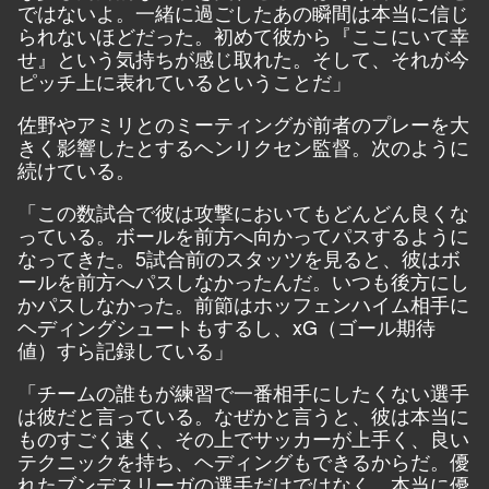
ではないよ。一緒に過ごしたあの瞬間は本当に信じ
られないほどだった。初めて彼から『ここにいて幸
せ』という気持ちが感じ取れた。そして、それが今
ピッチ上に表れているということだ」
佐野やアミリとのミーティングが前者のプレーを大
きく影響したとするヘンリクセン監督。次のように
続けている。
「この数試合で彼は攻撃においてもどんどん良くな
っている。ボールを前方へ向かってパスするように
なってきた。5試合前のスタッツを見ると、彼はボ
ールを前方へパスしなかったんだ。いつも後方にし
かパスしなかった。前節はホッフェンハイム相手に
ヘディングシュートもするし、xG（ゴール期待
値）すら記録している」
「チームの誰もが練習で一番相手にしたくない選手
は彼だと言っている。なぜかと言うと、彼は本当に
ものすごく速く、その上でサッカーが上手く、良い
テクニックを持ち、ヘディングもできるからだ。優
れたブンデスリーガの選手だけではなく、本当に優