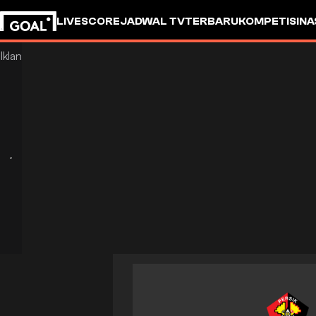
LIVESCORE
JADWAL TV
TERBARU
KOMPETISI
NA