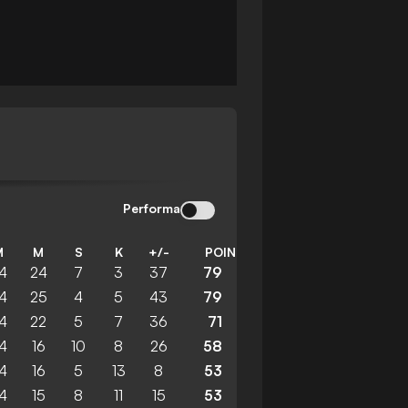
Performa
M
M
S
K
+/-
POIN
4
24
7
3
37
79
4
25
4
5
43
79
4
22
5
7
36
71
4
16
10
8
26
58
4
16
5
13
8
53
4
15
8
11
15
53