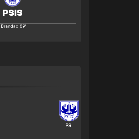
. Brandao
89'
PSI