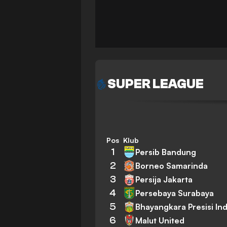
SUPER LEAGUE
Pos
Klub
1
Persib Bandung
2
Borneo Samarinda
3
Persija Jakarta
4
Persebaya Surabaya
5
Bhayangkara Presisi In
6
Malut United