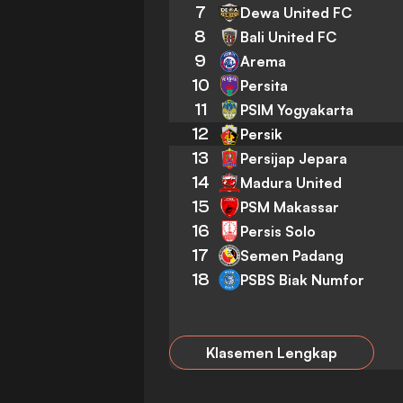
7
Dewa United FC
8
Bali United FC
9
Arema
10
Persita
11
PSIM Yogyakarta
12
Persik
13
Persijap Jepara
14
Madura United
15
PSM Makassar
16
Persis Solo
17
Semen Padang
18
PSBS Biak Numfor
Klasemen Lengkap