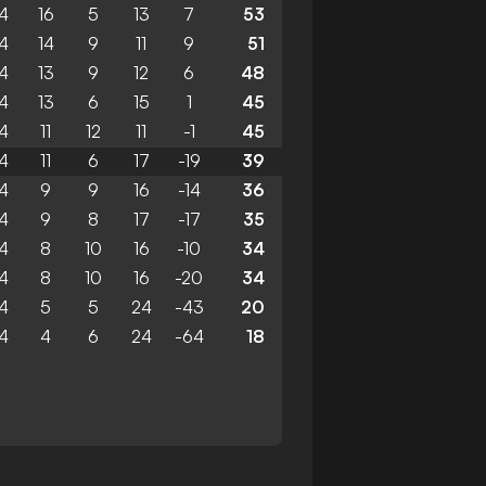
4
16
5
13
7
53
4
14
9
11
9
51
4
13
9
12
6
48
4
13
6
15
1
45
4
11
12
11
-1
45
4
11
6
17
-19
39
4
9
9
16
-14
36
4
9
8
17
-17
35
4
8
10
16
-10
34
4
8
10
16
-20
34
4
5
5
24
-43
20
4
4
6
24
-64
18