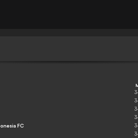
3
3
3
3
3
donesia FC
3