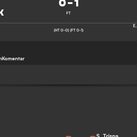
0
-
1
FT
E
(HT 0-0)
(FT 0-1)
n
Komentar
S. Trisna