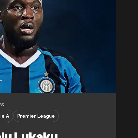
.59
ie A
Premier League
ideo
lu Lukaku