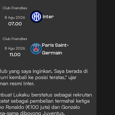
Club Friendlies
Inter
8 Agu 2026
07.00
Club Friendlies
Paris Saint-
8 Agu 2026
Germain
11.00
klub yang saya inginkan. Saya berada di
urri
kembali ke posisi teratas," ujar
man resmi Inter.
embuat Lukaku berstatus sebagai rekrutan
ercatat sebagai pembelian termahal ketiga
iano Ronaldo (€100 juta) dan Gonzalo
ama-sama diboyong Juventus.