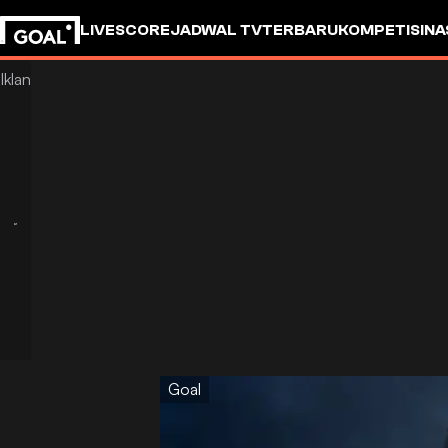
LIVESCORE
JADWAL TV
TERBARU
KOMPETISI
NA
Goal