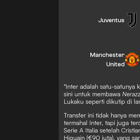
Juventus
Manchester
United
"Inter adalah satu-satunya 
sini untuk membawa
Nerazz
Lukaku seperti dikutip di la
Transfer ini tidak hanya m
termahal Inter, tapi juga t
Serie A Italia setelah Crist
Higuain (€90 juta), yang s