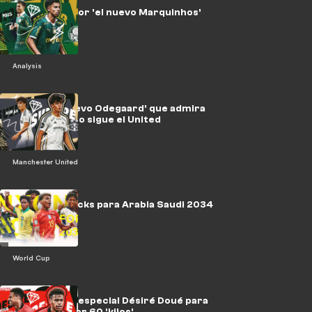
El Madrid, a por 'el nuevo Marquinhos'
Analysis
Nypan, 'el nuevo Odegaard' que admira
al Madrid pero sigue el United
Manchester United
NXGN: 20 cracks para Arabia Saudi 2034
World Cup
Qué tiene de especial Désiré Doué para
irse al PSG por 60 'kilos'