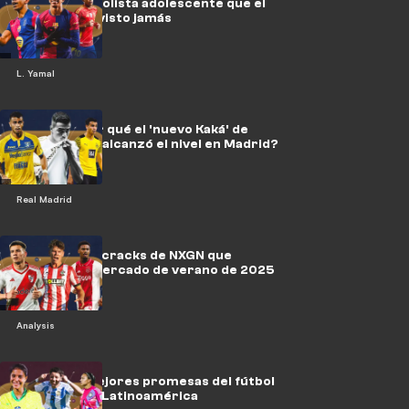
El mejor futbolista adolescente que el
mundo haya visto jamás
L. Yamal
Reinier: ¿Por qué el 'nuevo Kaká' de
€35m nunca alcanzó el nivel en Madrid?
Real Madrid
Seis jóvenes cracks de NXGN que
agitarán el mercado de verano de 2025
Analysis
NXGN: Las mejores promesas del fútbol
femenino en Latinoamérica