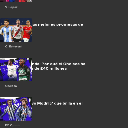
V. Lopez
NXGN 2025: Las mejores promesas de
Argentina
C. Echeverri
Geovany Quenda: Por qué el Chelsea ha
dado un golpe de £40 millones
Chelsea
Así es el 'nuevo Modric' que brila en el
Porto
FC Oporto