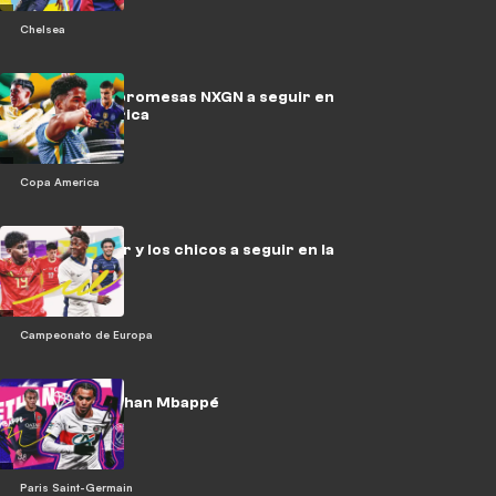
Chelsea
Las jóvenes promesas NXGN a seguir en
la Copa América
Copa America
Lamine, Güler y los chicos a seguir en la
Eurocopa
Campeonato de Europa
La hora de Ethan Mbappé
Paris Saint-Germain