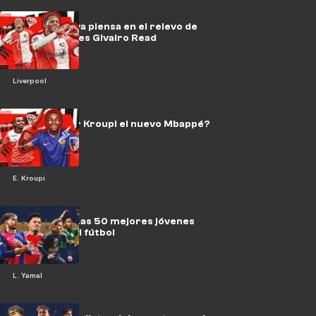
El Liverpool ya piensa en el relevo de
Trent: quién es Givairo Read
Liverpool
¿Es Eli Junior Kroupi el nuevo Mbappé?
E. Kroupi
NXGN 2025: Las 50 mejores jóvenes
promesas del fútbol
L. Yamal