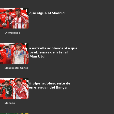
El 'Babistuta' que sigue el Madrid
Olympiakos
Diego Leon: La estrella adolescente que
resolverá los problemas de lateral
izquierdo del Man Utd
Manchester United
Por qué el 'príncipe' adolescente de
Mónaco está en el radar del Barça
Mónaco