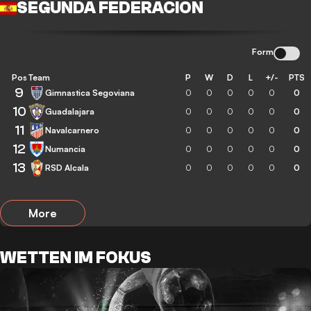
SEGUNDA FEDERACION
Form
Pos
Team
P
W
D
L
+/-
PTS
9
Gimnastica Segoviana
0
0
0
0
0
0
10
Guadalajara
0
0
0
0
0
0
11
Navalcarnero
0
0
0
0
0
0
12
Numancia
0
0
0
0
0
0
13
RSD Alcala
0
0
0
0
0
0
More
WETTEN IM FOKUS