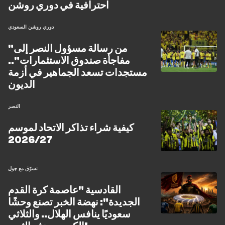
احترافية في دوري روشن
دوري روشن السعودي
"من رسالة مسؤول النصر إلى
مفاجأة صندوق الاستثمارات"..
مستجدات تسعد الجماهير في أزمة
الديون
النصر
كيفية شراء تذاكر الاتحاد لموسم
2026/27
تسوّق مع جول
القادسية "عاصمة كرة القدم
الجديدة": نهضة الخبر تصنع وحشًا
سعوديًا ينافس الهلال.. والثلاثي