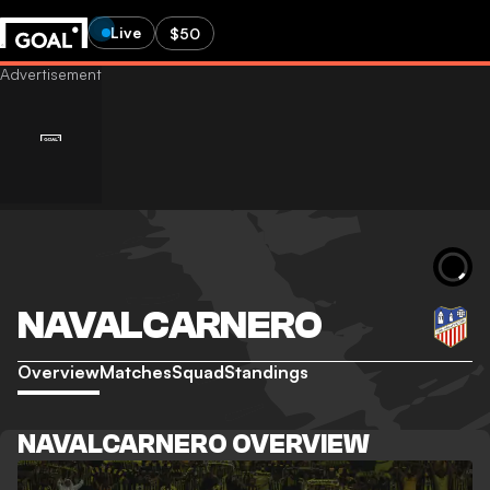
Live
$50
NAVALCARNERO
Overview
Matches
Squad
Standings
NAVALCARNERO OVERVIEW