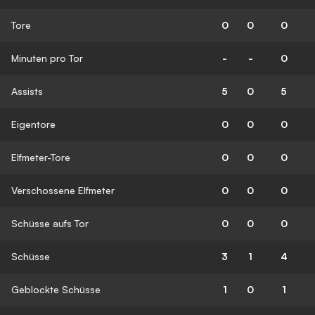
Tore
0
0
0
Minuten pro Tor
-
-
0
Assists
5
0
5
Eigentore
0
0
0
Elfmeter-Tore
0
0
0
Verschossene Elfmeter
0
0
0
Schüsse aufs Tor
0
0
0
Schüsse
3
1
4
Geblockte Schüsse
1
0
1