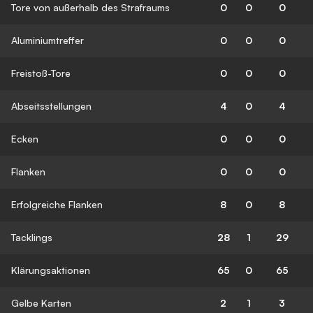
Tore von außerhalb des Strafraums
0
0
0
Aluminiumtreffer
0
0
0
Freistoß-Tore
0
0
0
Abseitsstellungen
4
0
4
Ecken
0
0
0
Flanken
0
0
0
Erfolgreiche Flanken
8
0
8
Tacklings
28
1
29
Klärungsaktionen
65
0
65
Gelbe Karten
2
1
3