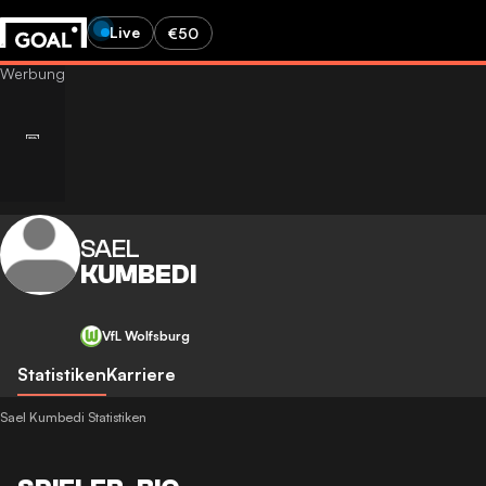
Live
€50
SAEL
KUMBEDI
VfL Wolfsburg
Statistiken
Karriere
Sael Kumbedi Statistiken