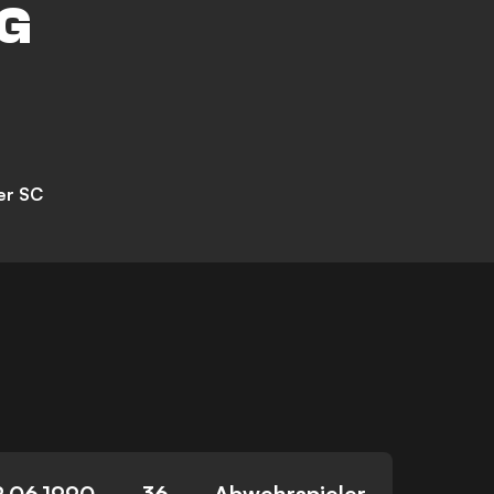
G
er SC
2.06.1990
36
Abwehrspieler