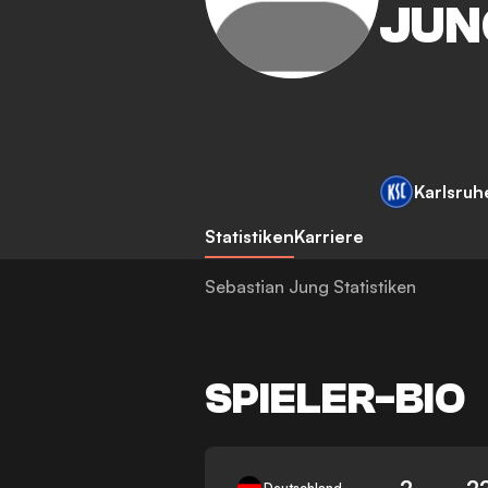
JUN
Karlsruh
Statistiken
Karriere
Sebastian Jung Statistiken
SPIELER-BIO
2
2
Deutschland