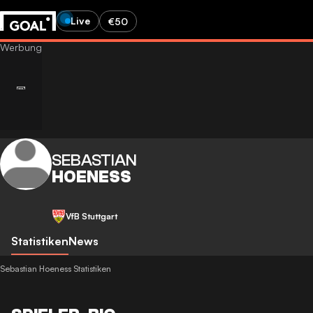
Live
€50
SEBASTIAN
HOENESS
VfB Stuttgart
Statistiken
News
Sebastian Hoeness Statistiken