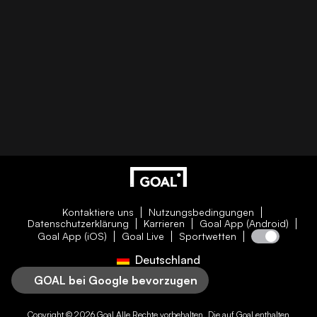
Kontaktiere uns
Nutzungsbedingungen
Datenschutzerklärung
Karrieren
Goal App (Android)
Goal App (iOS)
Goal Live
Sportwetten
Deutschland
GOAL bei Google bevorzugen
Copyright © 2026
Goal
Alle Rechte vorbehalten. Die auf
Goal
enthalten