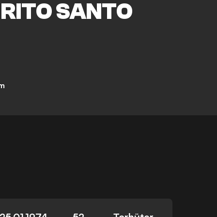
IRITO SANTO
am
25.01.1974
52
Torhüter