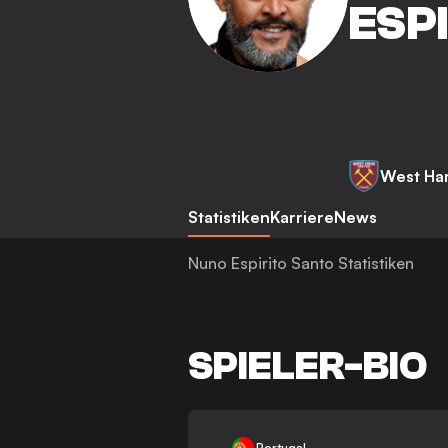
ESP
West H
Statistiken
Karriere
News
Nuno Espirito Santo Statistiken
SPIELER-BIO
-
Portugal