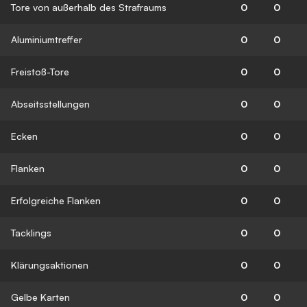
Tore von außerhalb des Strafraums
0
0
Aluminiumtreffer
0
0
Freistoß-Tore
0
0
Abseitsstellungen
0
0
Ecken
0
0
Flanken
0
0
Erfolgreiche Flanken
0
0
Tacklings
0
0
Klärungsaktionen
0
0
Gelbe Karten
0
0