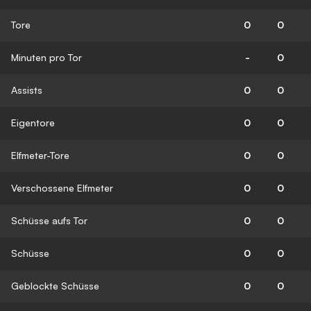
Tore
0
0
Minuten pro Tor
-
0
Assists
0
0
Eigentore
0
0
Elfmeter-Tore
0
0
Verschossene Elfmeter
0
0
Schüsse aufs Tor
0
0
Schüsse
0
0
Geblockte Schüsse
0
0