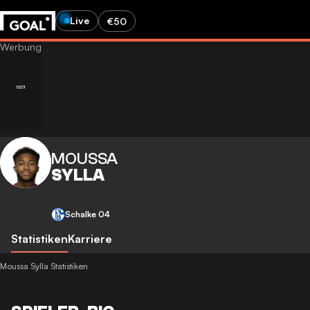
Live
€50
MOUSSA
SYLLA
Schalke 04
Statistiken
Karriere
Moussa Sylla Statistiken