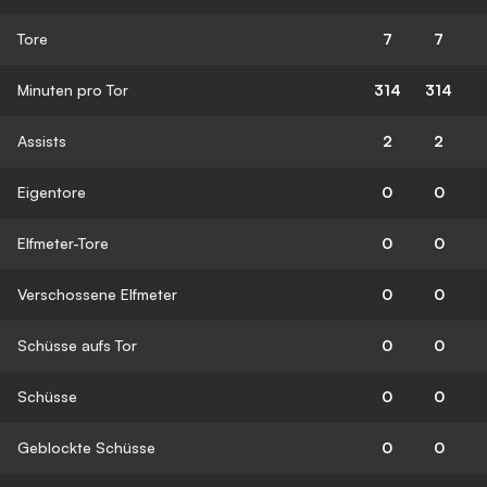
Tore
7
7
Minuten pro Tor
314
314
Assists
2
2
Eigentore
0
0
Elfmeter-Tore
0
0
Verschossene Elfmeter
0
0
Schüsse aufs Tor
0
0
Schüsse
0
0
Geblockte Schüsse
0
0