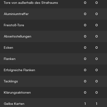
Tore von außerhalb des Strafraums
0
0
Aluminiumtreffer
0
0
Freistoß-Tore
0
0
Abseitsstellungen
0
0
Ecken
0
0
Flanken
0
0
Erfolgreiche Flanken
0
0
Tacklings
0
0
Klärungsaktionen
0
0
Gelbe Karten
1
1