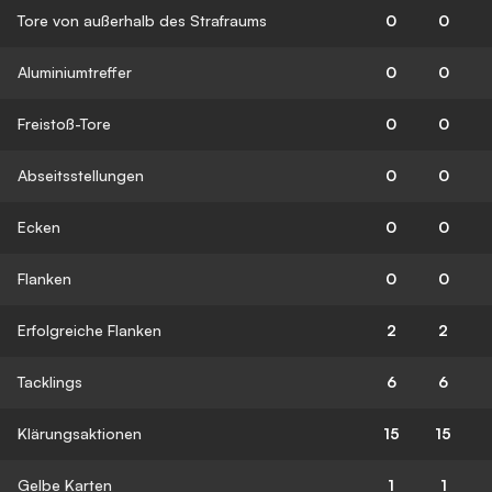
Tore von außerhalb des Strafraums
0
0
Aluminiumtreffer
0
0
Freistoß-Tore
0
0
Abseitsstellungen
0
0
Ecken
0
0
Flanken
0
0
Erfolgreiche Flanken
2
2
Tacklings
6
6
Klärungsaktionen
15
15
Gelbe Karten
1
1