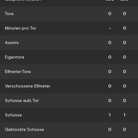
Tore
0
0
Minuten pro Tor
-
0
Assists
0
0
Eigentore
0
0
Elfmeter-Tore
0
0
Verschossene Elfmeter
0
0
Schüsse aufs Tor
0
0
Schüsse
1
1
Geblockte Schüsse
0
0