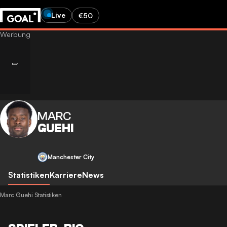
Live
€50
MARC
GUEHI
Manchester City
Statistiken
Karriere
News
Marc Guehi Statistiken