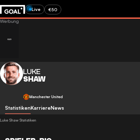
Live
€50
LUKE
SHAW
Manchester United
Statistiken
Karriere
News
Luke Shaw Statistiken