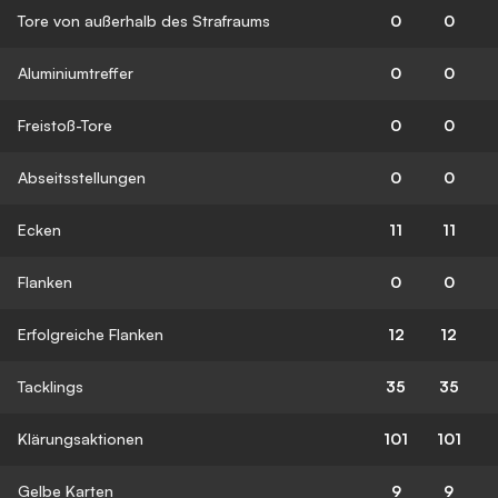
Tore von außerhalb des Strafraums
0
0
Aluminiumtreffer
0
0
Freistoß-Tore
0
0
Abseitsstellungen
0
0
Ecken
11
11
Flanken
0
0
Erfolgreiche Flanken
12
12
Tacklings
35
35
Klärungsaktionen
101
101
Gelbe Karten
9
9