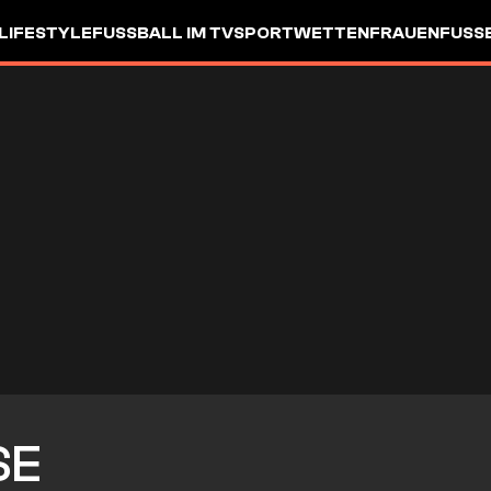
LIFESTYLE
FUSSBALL IM TV
SPORTWETTEN
FRAUENFUSSBA
SE