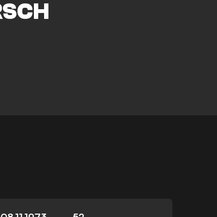
RSCH
08.11.1973
52
-