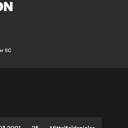
ON
er SC
03.2001
25
Mittelfeldspieler