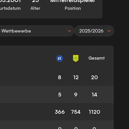
urtsdatum
Alter
Position
e Wettbewerbe
2025/2026
Gesamt
8
12
20
5
9
14
366
754
1120